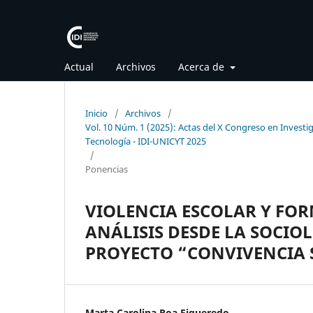
Actual
Archivos
Acerca de
Inicio
/
Archivos
/
Vol. 10 Núm. 1 (2025): Actas del X Congreso en Investig
Tecnología - IDI-UNICYT 2025
/
Ponencias
VIOLENCIA ESCOLAR Y FO
ANÁLISIS DESDE LA SOCIOL
PROYECTO “CONVIVENCIA 
Marta Carolina Roa Figueredo