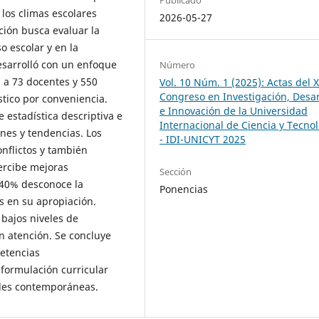
Publicado
 los climas escolares
2026-05-27
ción busca evaluar la
o escolar y en la
esarrolló con un enfoque
Número
s a 73 docentes y 550
Vol. 10 Núm. 1 (2025): Actas del 
Congreso en Investigación, Desar
tico por conveniencia.
e Innovación de la Universidad
 estadística descriptiva e
Internacional de Ciencia y Tecno
ones y tendencias. Los
- IDI-UNICYT 2025
nflictos y también
percibe mejoras
Sección
n 40% desconoce la
Ponencias
es en su apropiación.
 bajos niveles de
n atención. Se concluye
etencias
formulación curricular
iales contemporáneas.