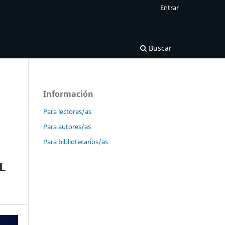
Entrar
Buscar
Información
Para lectores/as
Para autores/as
Para bibliotecarios/as
L