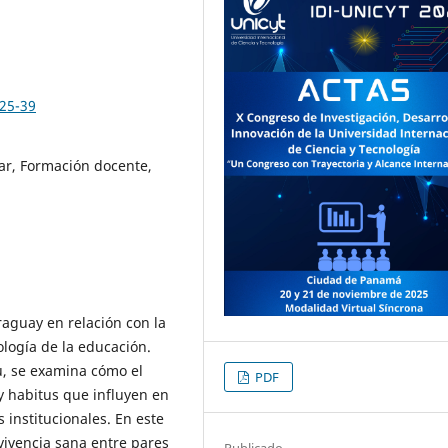
025-39
lar, Formación docente,
raguay en relación con la
ología de la educación.
u, se examina cómo el
PDF
y habitus que influyen en
s institucionales. En este
vivencia sana entre pares