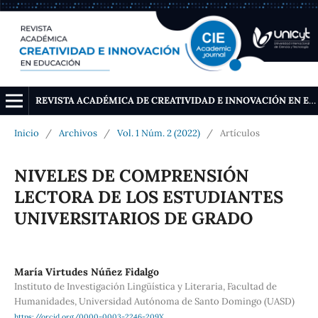
REVISTA ACADÉMICA DE CREATIVIDAD E INNOVACIÓN EN EDUCACIÓN
Inicio
/
Archivos
/
Vol. 1 Núm. 2 (2022)
/
Artículos
NIVELES DE COMPRENSIÓN
LECTORA DE LOS ESTUDIANTES
UNIVERSITARIOS DE GRADO
María Virtudes Núñez Fidalgo
Instituto de Investigación Lingüística y Literaria, Facultad de
Humanidades, Universidad Autónoma de Santo Domingo (UASD)
https://orcid.org/0000-0003-2246-209X